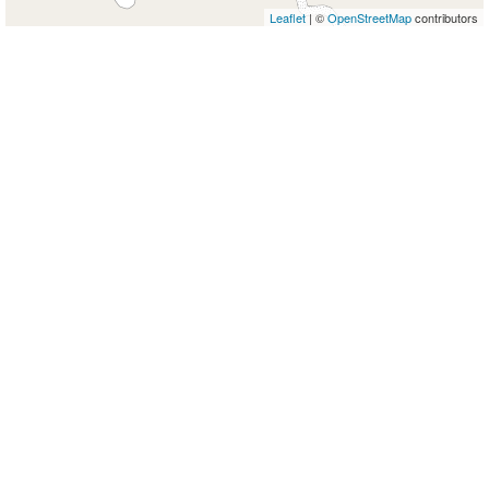
Leaflet
| ©
OpenStreetMap
contributors