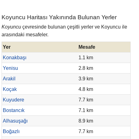
Koyuncu Haritası Yakınında Bulunan Yerler
Koyuncu
çevresinde bulunan çeşitli yerler ve Koyuncu ile
arasındaki mesafeler.
Yer
Mesafe
Konakbaşı
1.1 km
Yenisu
2.8 km
Arakil
3.9 km
Koçak
4.8 km
Kuyudere
7.7 km
Bostancık
7.1 km
Alhasuşağı
8.9 km
Boğazlı
7.7 km