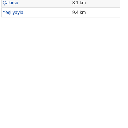
Çakırsu
8.1 km
Yeşilyayla
9.4 km