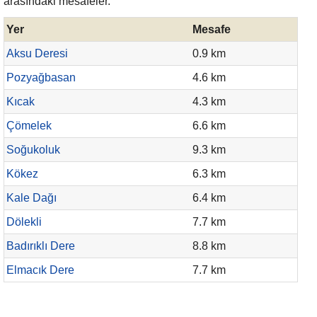
arasındaki mesafeler.
Yer
Mesafe
Aksu Deresi
0.9 km
Pozyağbasan
4.6 km
Kıcak
4.3 km
Çömelek
6.6 km
Soğukoluk
9.3 km
Kökez
6.3 km
Kale Dağı
6.4 km
Dölekli
7.7 km
Badırıklı Dere
8.8 km
Elmacık Dere
7.7 km