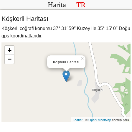
Harita
TR
Köşkerli Haritası
Köşkerli coğrafi konumu 37° 31′ 59″ Kuzey ile 35° 15′ 0″ Doğu
gps koordinatlarıdır.
+
−
×
Köşkerli Haritası
Leaflet
| ©
OpenStreetMap
contributors