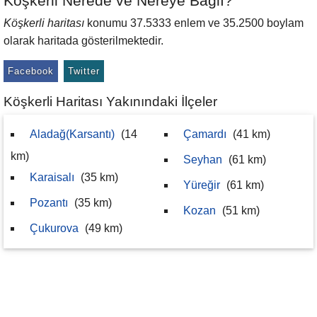
Köşkerli Nerede ve Nereye Bağlı?
Köşkerli haritası
konumu 37.5333 enlem ve 35.2500 boylam
olarak haritada gösterilmektedir.
Facebook
Twitter
Köşkerli Haritası Yakınındaki İlçeler
Aladağ(Karsantı)
(14
Çamardı
(41 km)
km)
Seyhan
(61 km)
Karaisalı
(35 km)
Yüreğir
(61 km)
Pozantı
(35 km)
Kozan
(51 km)
Çukurova
(49 km)