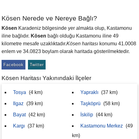
Kösen Nerede ve Nereye Bağlı?
Kösen
Karadeniz bölgesinde yer almakta olup, Kastamonu
iline bağlıdır.
Kösen
bağlı olduğu Kastamonu iline 49
kilometre mesafe uzaklıktadır.
Kösen haritası
konumu 41.0008
enlem ve 34.0823 boylam olarak haritada gösterilmektedir.
Facebook
Twitter
Kösen Haritası Yakınındaki İlçeler
Tosya
(4 km)
Yapraklı
(37 km)
Ilgaz
(39 km)
Taşköprü
(58 km)
Bayat
(42 km)
İskilip
(44 km)
Kargı
(37 km)
Kastamonu Merkez
(49
km)