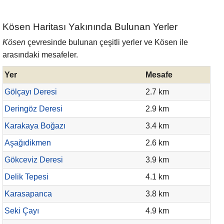
Kösen Haritası Yakınında Bulunan Yerler
Kösen
çevresinde bulunan çeşitli yerler ve Kösen ile
arasındaki mesafeler.
Yer
Mesafe
Gölçayı Deresi
2.7 km
Deringöz Deresi
2.9 km
Karakaya Boğazı
3.4 km
Aşağıdikmen
2.6 km
Gökceviz Deresi
3.9 km
Delik Tepesi
4.1 km
Karasapanca
3.8 km
Seki Çayı
4.9 km