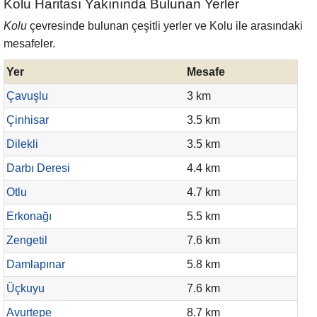
Kolu Haritası Yakınında Bulunan Yerler
Kolu
çevresinde bulunan çeşitli yerler ve Kolu ile arasındaki
mesafeler.
Yer
Mesafe
Çavuşlu
3 km
Çinhisar
3.5 km
Dilekli
3.5 km
Darbı Deresi
4.4 km
Otlu
4.7 km
Erkonağı
5.5 km
Zengetil
7.6 km
Damlapınar
5.8 km
Üçkuyu
7.6 km
Avurtepe
8.7 km