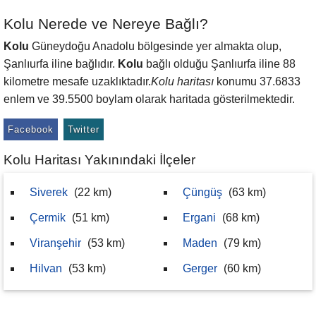
Kolu Nerede ve Nereye Bağlı?
Kolu
Güneydoğu Anadolu bölgesinde yer almakta olup,
Şanlıurfa iline bağlıdır.
Kolu
bağlı olduğu Şanlıurfa iline 88
kilometre mesafe uzaklıktadır.
Kolu haritası
konumu 37.6833
enlem ve 39.5500 boylam olarak haritada gösterilmektedir.
Facebook
Twitter
Kolu Haritası Yakınındaki İlçeler
Siverek
(22 km)
Çüngüş
(63 km)
Çermik
(51 km)
Ergani
(68 km)
Viranşehir
(53 km)
Maden
(79 km)
Hilvan
(53 km)
Gerger
(60 km)