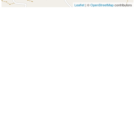
Leaflet
| ©
OpenStreetMap
contributors