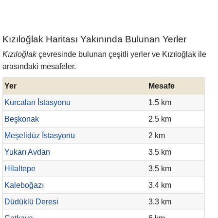
Kızıloğlak Haritası Yakınında Bulunan Yerler
Kızıloğlak
çevresinde bulunan çeşitli yerler ve Kızıloğlak ile
arasındaki mesafeler.
Yer
Mesafe
Kurcalan İstasyonu
1.5 km
Beşkonak
2.5 km
Meşelidüz İstasyonu
2 km
Yukarı Avdan
3.5 km
Hilaltepe
3.5 km
Kaleboğazı
3.4 km
Düdüklü Deresi
3.3 km