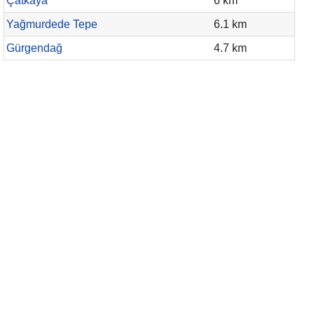
Çatkaya
6 km
Yağmurdede Tepe
6.1 km
Gürgendağ
4.7 km