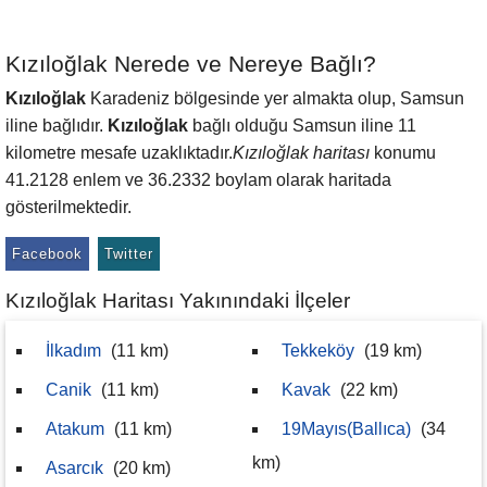
Kızıloğlak Nerede ve Nereye Bağlı?
Kızıloğlak
Karadeniz bölgesinde yer almakta olup, Samsun
iline bağlıdır.
Kızıloğlak
bağlı olduğu Samsun iline 11
kilometre mesafe uzaklıktadır.
Kızıloğlak haritası
konumu
41.2128 enlem ve 36.2332 boylam olarak haritada
gösterilmektedir.
Facebook
Twitter
Kızıloğlak Haritası Yakınındaki İlçeler
İlkadım
(11 km)
Tekkeköy
(19 km)
Canik
(11 km)
Kavak
(22 km)
Atakum
(11 km)
19Mayıs(Ballıca)
(34
km)
Asarcık
(20 km)