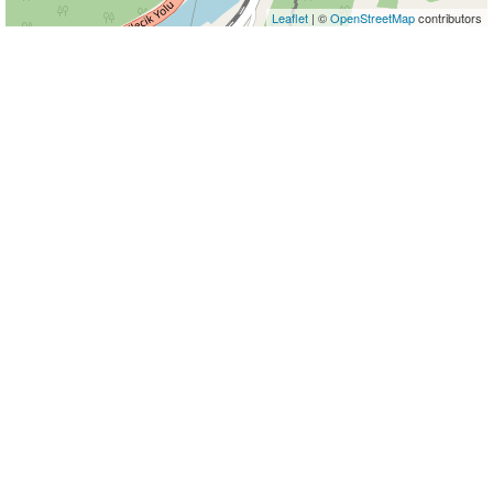
Leaflet
| ©
OpenStreetMap
contributors