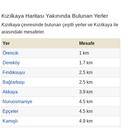
Kızılkaya Haritası Yakınında Bulunan Yerler
Kızılkaya
çevresinde bulunan çeşitli yerler ve Kızılkaya ile
arasındaki mesafeler.
Yer
Mesafe
Örencik
1 km
Dereköy
1.7 km
Fındıksuyu
2.5 km
Bağlarbaşı
2.5 km
Akkaya
3.9 km
Nuruosmaniye
4.5 km
Epçeler
4.5 km
Kamışlı
4.9 km