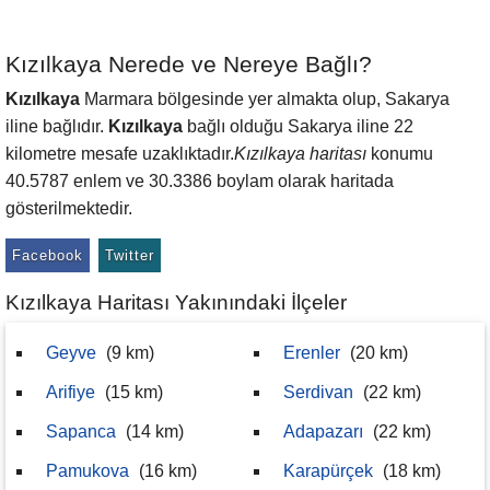
Kızılkaya Nerede ve Nereye Bağlı?
Kızılkaya
Marmara bölgesinde yer almakta olup, Sakarya
iline bağlıdır.
Kızılkaya
bağlı olduğu Sakarya iline 22
kilometre mesafe uzaklıktadır.
Kızılkaya haritası
konumu
40.5787 enlem ve 30.3386 boylam olarak haritada
gösterilmektedir.
Facebook
Twitter
Kızılkaya Haritası Yakınındaki İlçeler
Geyve
(9 km)
Erenler
(20 km)
Arifiye
(15 km)
Serdivan
(22 km)
Sapanca
(14 km)
Adapazarı
(22 km)
Pamukova
(16 km)
Karapürçek
(18 km)