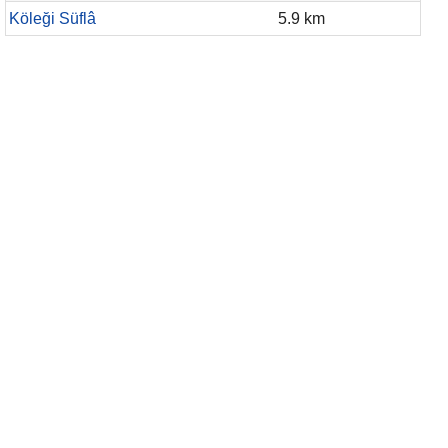
Köleği Süflâ
5.9 km