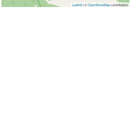
Leaflet
| ©
OpenStreetMap
contributors