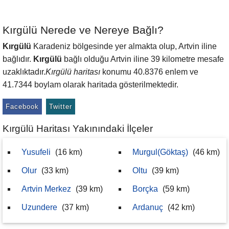
Kırgülü Nerede ve Nereye Bağlı?
Kırgülü
Karadeniz bölgesinde yer almakta olup, Artvin iline
bağlıdır.
Kırgülü
bağlı olduğu Artvin iline 39 kilometre mesafe
uzaklıktadır.
Kırgülü haritası
konumu 40.8376 enlem ve
41.7344 boylam olarak haritada gösterilmektedir.
Facebook
Twitter
Kırgülü Haritası Yakınındaki İlçeler
Yusufeli
(16 km)
Murgul(Göktaş)
(46 km)
Olur
(33 km)
Oltu
(39 km)
Artvin Merkez
(39 km)
Borçka
(59 km)
Uzundere
(37 km)
Ardanuç
(42 km)