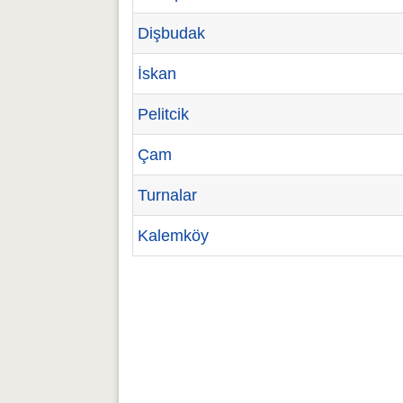
Dişbudak
İskan
Pelitcik
Çam
Turnalar
Kalemköy