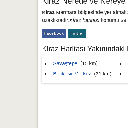
Kiraz Nerede ve Nereye 
Kiraz
Marmara bölgesinde yer almakta o
uzaklıktadır.
Kiraz haritası
konumu 39.4
Facebook
Twitter
Kiraz Haritası Yakınındaki İ
Savaştepe
(15 km)
Balıkesir Merkez
(21 km)