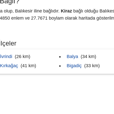
Bağlı?
lup, Balıkesir iline bağlıdır.
Kiraz
bağlı olduğu Balıkes
850 enlem ve 27.7671 boylam olarak haritada gösterilm
lçeler
İvrindi
(26 km)
Balya
(34 km)
Kırkağaç
(41 km)
Bigadiç
(33 km)