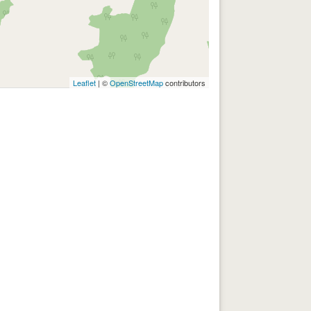
Leaflet
| ©
OpenStreetMap
contributors