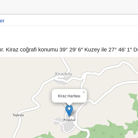
er
r. Kiraz coğrafi konumu 39° 29′ 6″ Kuzey ile 27° 46′ 1″ D
×
Kiraz Haritası