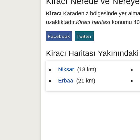
Kiracı Nerede ve Nereye
Kiracı
Karadeniz bölgesinde yer almakt
uzaklıktadır.
Kiracı haritası
konumu 40.6
Facebook
Twitter
Kiracı Haritası Yakınındaki 
Niksar
(13 km)
Erbaa
(21 km)