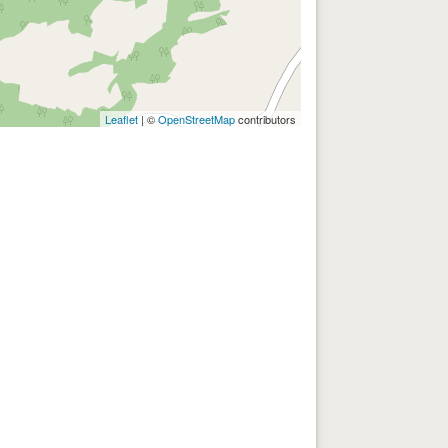
Leaflet
| ©
OpenStreetMap
contributors