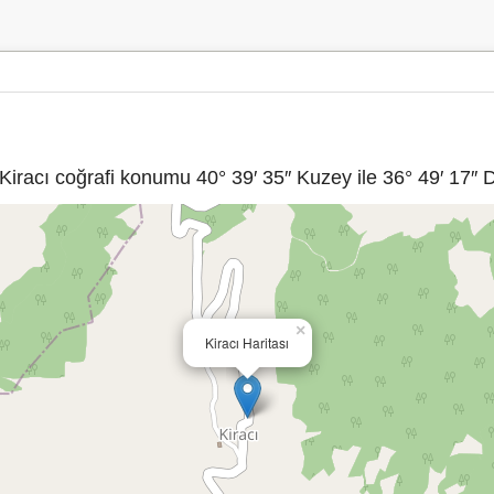
Kiracı coğrafi konumu 40° 39′ 35″ Kuzey ile 36° 49′ 17″ D
×
Kiracı Haritası