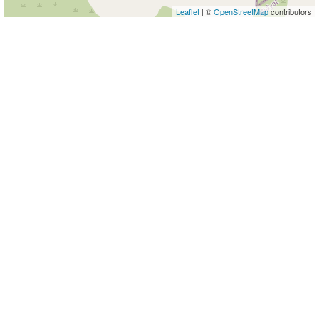
Leaflet
| ©
OpenStreetMap
contributors