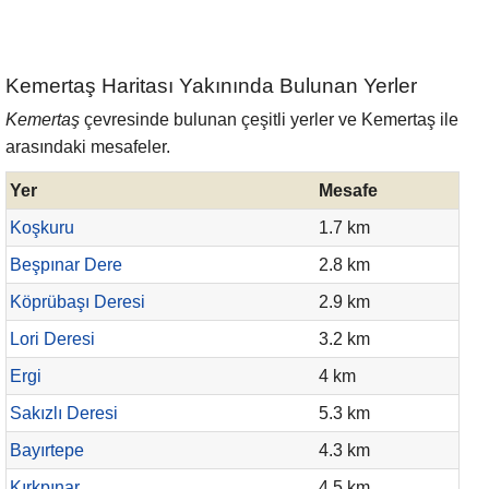
Kemertaş Haritası Yakınında Bulunan Yerler
Kemertaş
çevresinde bulunan çeşitli yerler ve Kemertaş ile
arasındaki mesafeler.
Yer
Mesafe
Koşkuru
1.7 km
Beşpınar Dere
2.8 km
Köprübaşı Deresi
2.9 km
Lori Deresi
3.2 km
Ergi
4 km
Sakızlı Deresi
5.3 km
Bayırtepe
4.3 km
Kırkpınar
4.5 km