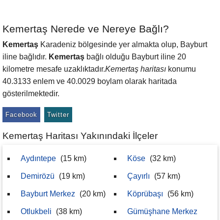
Kemertaş Nerede ve Nereye Bağlı?
Kemertaş
Karadeniz bölgesinde yer almakta olup, Bayburt
iline bağlıdır.
Kemertaş
bağlı olduğu Bayburt iline 20
kilometre mesafe uzaklıktadır.
Kemertaş haritası
konumu
40.3133 enlem ve 40.0029 boylam olarak haritada
gösterilmektedir.
Facebook
Twitter
Kemertaş Haritası Yakınındaki İlçeler
Aydıntepe
(15 km)
Köse
(32 km)
Demirözü
(19 km)
Çayırlı
(57 km)
Bayburt Merkez
(20 km)
Köprübaşı
(56 km)
Otlukbeli
(38 km)
Gümüşhane Merkez