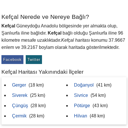
Kefçal Nerede ve Nereye Bağlı?
Kefçal
Güneydoğu Anadolu bölgesinde yer almakta olup,
Şanlıurfa iline bağlıdır.
Kefçal
bağlı olduğu Şanlıurfa iline 96
kilometre mesafe uzaklıktadır.
Kefçal haritası
konumu 37.9667
enlem ve 39.2167 boylam olarak haritada gösterilmektedir.
Facebook
Twitter
Kefçal Haritası Yakınındaki İlçeler
Gerger
(18 km)
Doğanyol
(41 km)
Siverek
(25 km)
Sivrice
(54 km)
Çüngüş
(28 km)
Pötürge
(43 km)
Çermik
(28 km)
Hilvan
(48 km)