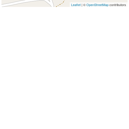
Leaflet
| ©
OpenStreetMap
contributors