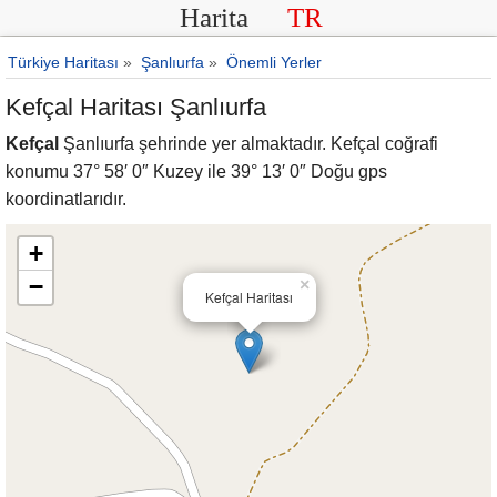
Harita
TR
Türkiye Haritası
»
Şanlıurfa
»
Önemli Yerler
Kefçal Haritası Şanlıurfa
Kefçal
Şanlıurfa şehrinde yer almaktadır. Kefçal coğrafi
konumu 37° 58′ 0″ Kuzey ile 39° 13′ 0″ Doğu gps
koordinatlarıdır.
+
−
×
Kefçal Haritası