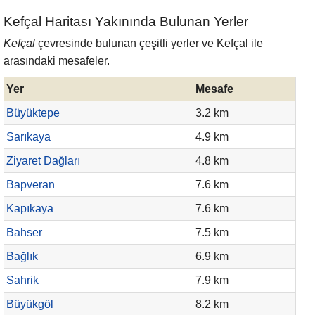
Kefçal Haritası Yakınında Bulunan Yerler
Kefçal
çevresinde bulunan çeşitli yerler ve Kefçal ile
arasındaki mesafeler.
Yer
Mesafe
Büyüktepe
3.2 km
Sarıkaya
4.9 km
Ziyaret Dağları
4.8 km
Bapveran
7.6 km
Kapıkaya
7.6 km
Bahser
7.5 km
Bağlık
6.9 km
Sahrik
7.9 km
Büyükgöl
8.2 km