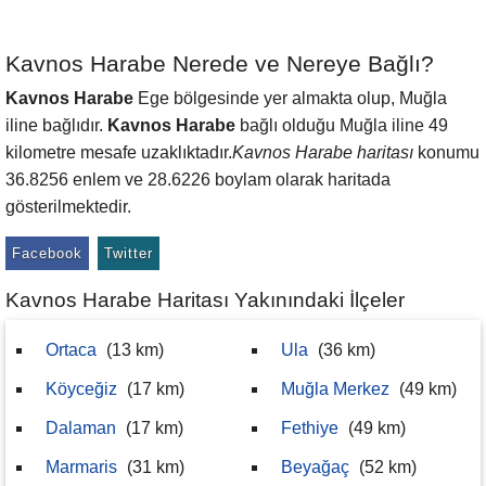
Kavnos Harabe Nerede ve Nereye Bağlı?
Kavnos Harabe
Ege bölgesinde yer almakta olup, Muğla
iline bağlıdır.
Kavnos Harabe
bağlı olduğu Muğla iline 49
kilometre mesafe uzaklıktadır.
Kavnos Harabe haritası
konumu
36.8256 enlem ve 28.6226 boylam olarak haritada
gösterilmektedir.
Facebook
Twitter
Kavnos Harabe Haritası Yakınındaki İlçeler
Ortaca
(13 km)
Ula
(36 km)
Köyceğiz
(17 km)
Muğla Merkez
(49 km)
Dalaman
(17 km)
Fethiye
(49 km)
Marmaris
(31 km)
Beyağaç
(52 km)