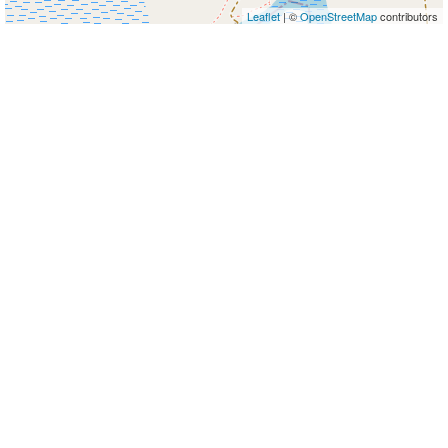
Leaflet
| ©
OpenStreetMap
contributors