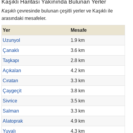
Kaşıklı Haritası Yakınında Bulunan Yerler
Kaşıklı
çevresinde bulunan çeşitli yerler ve Kaşıklı ile
arasındaki mesafeler.
Yer
Mesafe
Uzunyol
1.9 km
Çanaklı
3.6 km
Taşkapı
2.8 km
Açıkalan
4.2 km
Cıratan
3.3 km
Çaygeçit
3.8 km
Sivrice
3.5 km
Salman
3.3 km
Alatoprak
4.9 km
Yuvalı
4.3 km