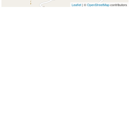
Leaflet
| ©
OpenStreetMap
contributors