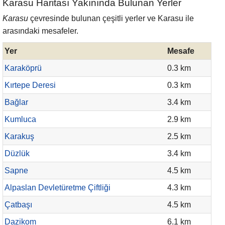
Karasu Haritası Yakınında Bulunan Yerler
Karasu
çevresinde bulunan çeşitli yerler ve Karasu ile
arasındaki mesafeler.
Yer
Mesafe
Karaköprü
0.3 km
Kırtepe Deresi
0.3 km
Bağlar
3.4 km
Kumluca
2.9 km
Karakuş
2.5 km
Düzlük
3.4 km
Sapne
4.5 km
Alpaslan Devletüretme Çiftliği
4.3 km
Çatbaşı
4.5 km
Dazikom
6.1 km