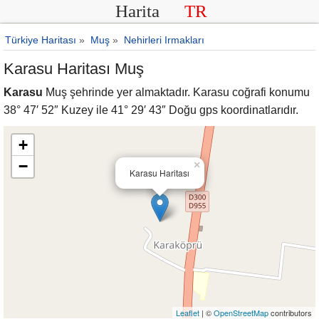
Harita
TR
Türkiye Haritası
»
Muş
»
Nehirleri Irmakları
Karasu Haritası Muş
Karasu
Muş şehrinde yer almaktadır. Karasu coğrafi konumu
38° 47′ 52″ Kuzey ile 41° 29′ 43″ Doğu gps koordinatlarıdır.
+
−
×
Karasu Haritası
Leaflet
| ©
OpenStreetMap
contributors