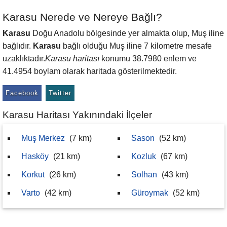
Karasu Nerede ve Nereye Bağlı?
Karasu
Doğu Anadolu bölgesinde yer almakta olup, Muş iline
bağlıdır.
Karasu
bağlı olduğu Muş iline 7 kilometre mesafe
uzaklıktadır.
Karasu haritası
konumu 38.7980 enlem ve
41.4954 boylam olarak haritada gösterilmektedir.
Facebook
Twitter
Karasu Haritası Yakınındaki İlçeler
Muş Merkez
(7 km)
Sason
(52 km)
Hasköy
(21 km)
Kozluk
(67 km)
Korkut
(26 km)
Solhan
(43 km)
Varto
(42 km)
Güroymak
(52 km)