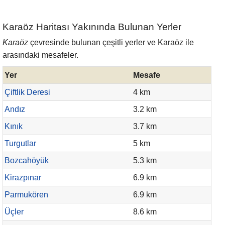
Karaöz Haritası Yakınında Bulunan Yerler
Karaöz
çevresinde bulunan çeşitli yerler ve Karaöz ile
arasındaki mesafeler.
Yer
Mesafe
Çiftlik Deresi
4 km
Andız
3.2 km
Kınık
3.7 km
Turgutlar
5 km
Bozcahöyük
5.3 km
Kirazpınar
6.9 km
Parmukören
6.9 km
Üçler
8.6 km