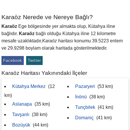
Karaöz Nerede ve Nereye Bağlı?
Karaöz
Ege bölgesinde yer almakta olup, Kütahya iline
bağlıdır.
Karaöz
bağlı olduğu Kütahya iline 12 kilometre
mesafe uzaklıktadır.
Karaöz haritası
konumu 39.5223 enlem
ve 29.9298 boylam olarak haritada gösterilmektedir.
Facebook
Twitter
Karaöz Haritası Yakınındaki İlçeler
Kütahya Merkez
(12
Pazaryeri
(53 km)
km)
İnönü
(38 km)
Aslanapa
(35 km)
Tunçbilek
(41 km)
Tavşanlı
(38 km)
Domaniç
(41 km)
Bozüyük
(44 km)