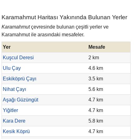
Karamahmut Haritası Yakınında Bulunan Yerler
Karamahmut
çevresinde bulunan çeşitli yerler ve
Karamahmut ile arasındaki mesafeler.
Yer
Mesafe
Kuşcul Deresi
2 km
Ulu Çay
4.6 km
Eskiköprü Çayı
3.5 km
Nihat Çayı
5.6 km
Aşağı Güzüngüt
4.7 km
Yiğitler
4.7 km
Kara Dere
5.8 km
Kesik Köprü
4.7 km