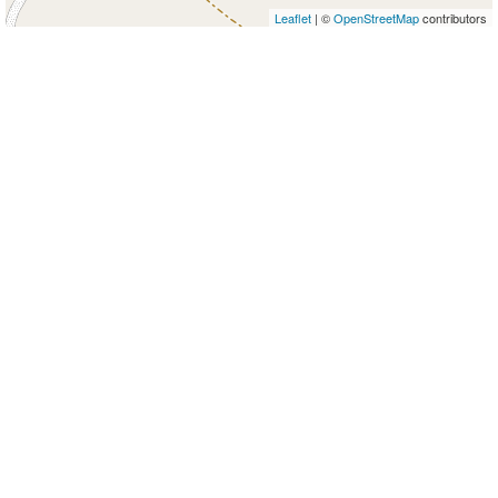
Leaflet
| ©
OpenStreetMap
contributors