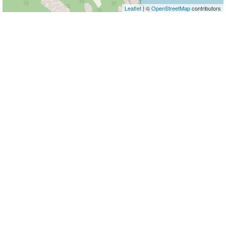
Leaflet
| ©
OpenStreetMap
contributors