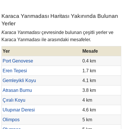
Karaca Yarımadası Haritası Yakınında Bulunan
Yerler
Karaca Yarımadası
çevresinde bulunan çeşitli yerler ve
Karaca Yarımadası ile arasındaki mesafeler.
Yer
Mesafe
Port Genovese
0.4 km
Eren Tepesi
1.7 km
Gemleyikli Koyu
4.1 km
Atrasan Burnu
3.8 km
Çıralı Koyu
4 km
Ulupınar Deresi
4.6 km
Olimpos
5 km