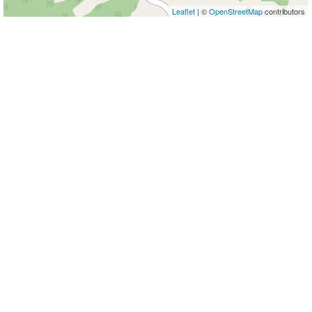
Leaflet
| ©
OpenStreetMap
contributors