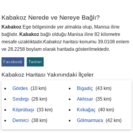
Kabakoz Nerede ve Nereye Bağlı?
Kabakoz
Ege bölgesinde yer almakta olup, Manisa iline
bağlıdır.
Kabakoz
bağlı olduğu Manisa iline 82 kilometre
mesafe uzaklıktadır.
Kabakoz haritası
konumu 39.0108 enlem
ve 28.2258 boylam olarak haritada gösterilmektedir.
Facebook
Twitter
Kabakoz Haritası Yakınındaki İlçeler
Gördes
(10 km)
Bigadiç
(43 km)
Sındırgı
(26 km)
Akhisar
(35 km)
Köprübaşı
(33 km)
Kırkağaç
(40 km)
Demirci
(38 km)
Gölmarmara
(42 km)