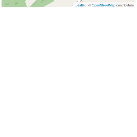
Leaflet
| ©
OpenStreetMap
contributors