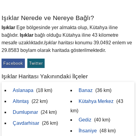
Işıklar Nerede ve Nereye Bağlı?
Işıklar
Ege bölgesinde yer almakta olup, Kütahya iline
bağlıdır.
Işıklar
bağlı olduğu Kütahya iline 43 kilometre
mesafe uzaklıktadır.
Işıklar haritası
konumu 39.0492 enlem ve
29.8583 boylam olarak haritada gösterilmektedir.
Facebook
Twitter
Işıklar Haritası Yakınındaki İlçeler
Aslanapa
(18 km)
Banaz
(36 km)
Altıntaş
(22 km)
Kütahya Merkez
(43
km)
Dumlupınar
(24 km)
Gediz
(40 km)
Çavdarhisar
(26 km)
İhsaniye
(48 km)