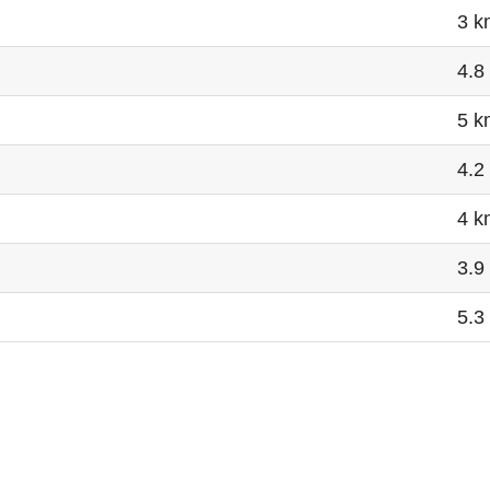
3 k
4.8
5 k
4.2
4 k
3.9
5.3