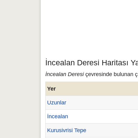
İncealan Deresi Haritası Y
İncealan Deresi
çevresinde bulunan çeş
Yer
Uzunlar
İncealan
Kurusivrisi Tepe