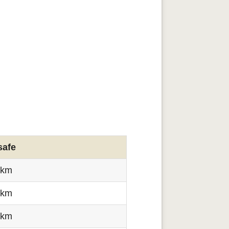
safe
 km
 km
 km