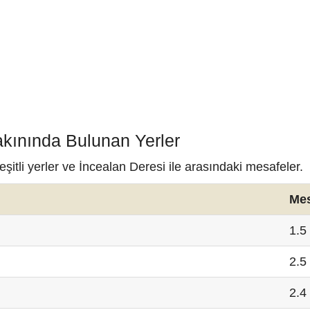
akınında Bulunan Yerler
itli yerler ve İncealan Deresi ile arasındaki mesafeler.
Me
1.5
2.5
2.4