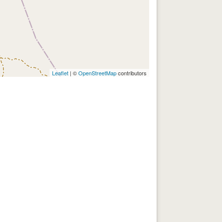
Leaflet
| ©
OpenStreetMap
contributors