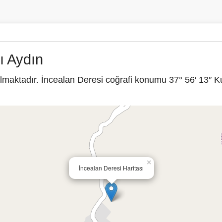
ı Aydın
lmaktadır. İncealan Deresi coğrafi konumu 37° 56′ 13″ K
×
İncealan Deresi Haritası