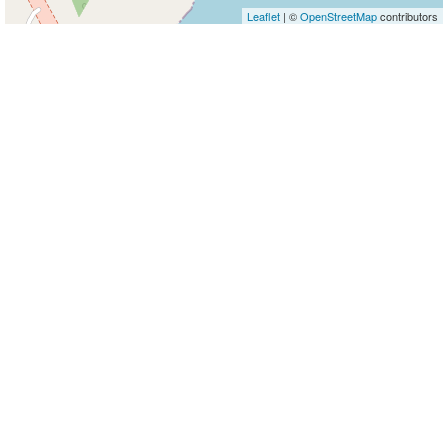
Leaflet
| ©
OpenStreetMap
contributors