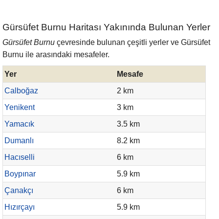
Gürsüfet Burnu Haritası Yakınında Bulunan Yerler
Gürsüfet Burnu
çevresinde bulunan çeşitli yerler ve Gürsüfet
Burnu ile arasındaki mesafeler.
Yer
Mesafe
Calboğaz
2 km
Yenikent
3 km
Yamacık
3.5 km
Dumanlı
8.2 km
Hacıselli
6 km
Boypınar
5.9 km
Çanakçı
6 km
Hızırçayı
5.9 km