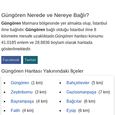
Güngören Nerede ve Nereye Bağlı?
Güngören
Marmara bölgesinde yer almakta olup, İstanbul
iline bağlıdır.
Güngören
bağlı olduğu İstanbul iline 8
kilometre mesafe uzaklıktadır.
Güngören haritası
konumu
41.0185 enlem ve 28.8836 boylam olarak haritada
gösterilmektedir.
Facebook
Twitter
Güngören Haritası Yakınındaki İlçeler
Güngören
(1 km)
Bahçelievler
(5 km)
Zeytinburnu
(3 km)
Gaziosmanpaşa
(7 km)
Bayrampaşa
(4 km)
Bağcılar
(6 km)
Fatih
(4 km)
Eyüp
(6 km)