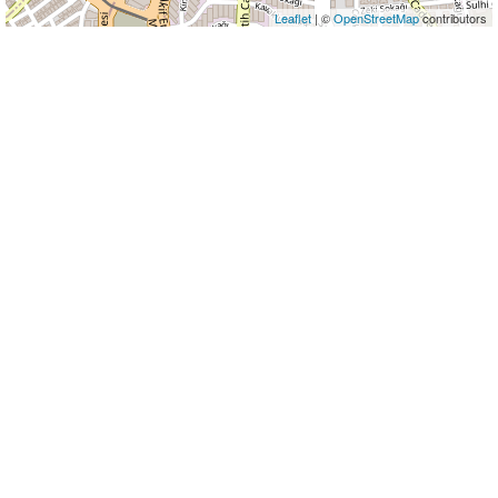
Leaflet
| ©
OpenStreetMap
contributors