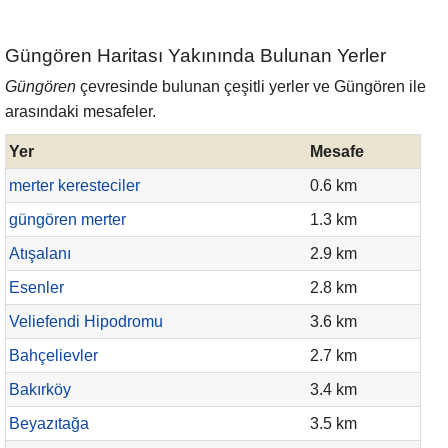
Güngören Haritası Yakınında Bulunan Yerler
Güngören
çevresinde bulunan çeşitli yerler ve Güngören ile
arasındaki mesafeler.
Yer
Mesafe
merter keresteciler
0.6 km
güngören merter
1.3 km
Atışalanı
2.9 km
Esenler
2.8 km
Veliefendi Hipodromu
3.6 km
Bahçelievler
2.7 km
Bakırköy
3.4 km
Beyazıtağa
3.5 km