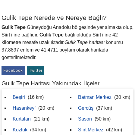
Gulik Tepe Nerede ve Nereye Bağlı?
Gulik Tepe
Güneydoğu Anadolu bölgesinde yer almakta olup,
Siirt iline bağlıdır.
Gulik Tepe
bağlı olduğu Siirt iline 42
kilometre mesafe uzaklıktadır.
Gulik Tepe haritası
konumu
37.8897 enlem ve 41.4711 boylam olarak haritada
gösterilmektedir.
Facebook
Twitter
Gulik Tepe Haritası Yakınındaki İlçeler
Beşiri
(16 km)
Batman Merkez
(30 km)
Hasankeyf
(20 km)
Gercüş
(37 km)
Kurtalan
(21 km)
Sason
(50 km)
Kozluk
(34 km)
Siirt Merkez
(42 km)