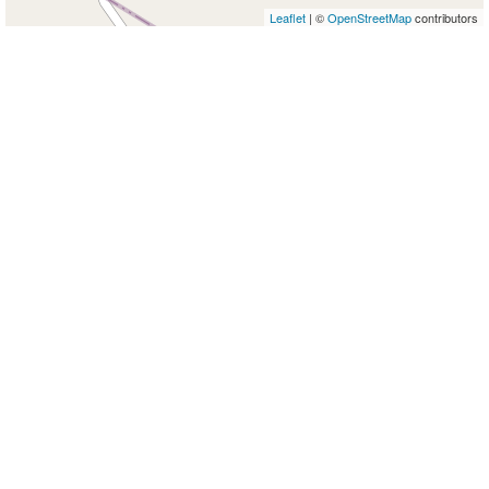
Leaflet
| ©
OpenStreetMap
contributors