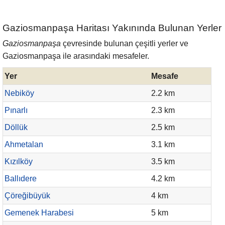
Gaziosmanpaşa Haritası Yakınında Bulunan Yerler
Gaziosmanpaşa
çevresinde bulunan çeşitli yerler ve
Gaziosmanpaşa ile arasındaki mesafeler.
Yer
Mesafe
Nebiköy
2.2 km
Pınarlı
2.3 km
Döllük
2.5 km
Ahmetalan
3.1 km
Kızılköy
3.5 km
Ballıdere
4.2 km
Çöreğibüyük
4 km
Gemenek Harabesi
5 km