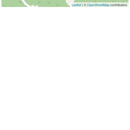
Leaflet
| ©
OpenStreetMap
contributors