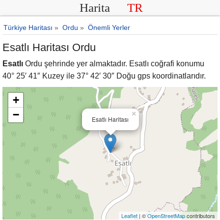
Harita
TR
Türkiye Haritası
»
Ordu
»
Önemli Yerler
Esatlı Haritası Ordu
Esatlı
Ordu şehrinde yer almaktadır. Esatlı coğrafi konumu
40° 25′ 41″ Kuzey ile 37° 42′ 30″ Doğu gps koordinatlarıdır.
+
−
×
Esatlı Haritası
Leaflet
| ©
OpenStreetMap
contributors