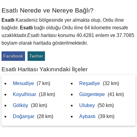
Esatlı Nerede ve Nereye Bağlı?
Esatlı
Karadeniz bölgesinde yer almakta olup, Ordu iline
bağlıdır.
Esatlı
bağlı olduğu Ordu iline 64 kilometre mesafe
uzaklıktadır.
Esatlı haritası
konumu 40.4281 enlem ve 37.7085
boylam olarak haritada gösterilmektedir.
Facebook
Twitter
Esatlı Haritası Yakınındaki İlçeler
Mesudiye
(7 km)
Reşadiye
(32 km)
Koyulhisar
(18 km)
Gürgentepe
(41 km)
Gölköy
(30 km)
Ulubey
(50 km)
Doğanşar
(28 km)
Aybastı
(39 km)