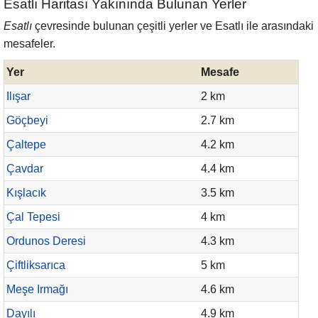
Esatlı Haritası Yakınında Bulunan Yerler
Esatlı
çevresinde bulunan çeşitli yerler ve Esatlı ile arasındaki
mesafeler.
Yer
Mesafe
Ilışar
2 km
Göçbeyi
2.7 km
Çaltepe
4.2 km
Çavdar
4.4 km
Kışlacık
3.5 km
Çal Tepesi
4 km
Ordunos Deresi
4.3 km
Çiftliksarıca
5 km
Meşe Irmağı
4.6 km
Dayılı
4.9 km