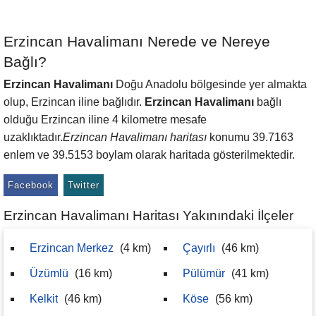
Erzincan Havalimanı Nerede ve Nereye
Bağlı?
Erzincan Havalimanı
Doğu Anadolu bölgesinde yer almakta
olup, Erzincan iline bağlıdır.
Erzincan Havalimanı
bağlı
olduğu Erzincan iline 4 kilometre mesafe
uzaklıktadır.
Erzincan Havalimanı haritası
konumu 39.7163
enlem ve 39.5153 boylam olarak haritada gösterilmektedir.
Facebook
Twitter
Erzincan Havalimanı Haritası Yakınındaki İlçeler
Erzincan Merkez
(4 km)
Çayırlı
(46 km)
Üzümlü
(16 km)
Pülümür
(41 km)
Kelkit
(46 km)
Köse
(56 km)