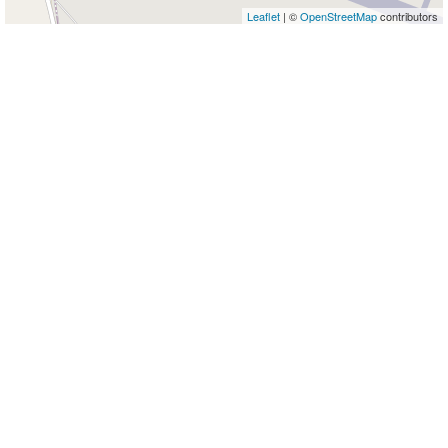
Leaflet
| ©
OpenStreetMap
contributors