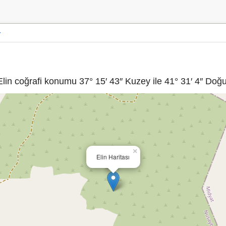
r
lin coğrafi konumu 37° 15′ 43″ Kuzey ile 41° 31′ 4″ Doğu 
×
Elin Haritası