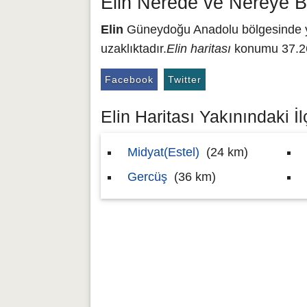
Elin Nerede ve Nereye B
Elin
Güneydoğu Anadolu bölgesinde yer
uzaklıktadır.
Elin haritası
konumu 37.262
Facebook
Twitter
Elin Haritası Yakınındaki İl
Midyat(Estel)
(24 km)
Gercüş
(36 km)