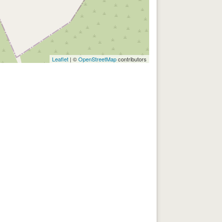
Leaflet
| ©
OpenStreetMap
contributors