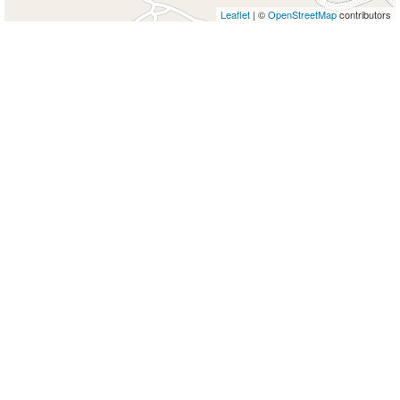
Leaflet
| ©
OpenStreetMap
contributors