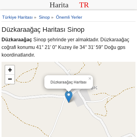
Harita
TR
Türkiye Haritası
»
Sinop
»
Önemli Yerler
Düzkaraağaç Haritası Sinop
Düzkaraağaç
Sinop şehrinde yer almaktadır. Düzkaraağaç
coğrafi konumu 41° 21′ 0″ Kuzey ile 34° 31′ 59″ Doğu gps
koordinatlarıdır.
+
−
×
Düzkaraağaç Haritası