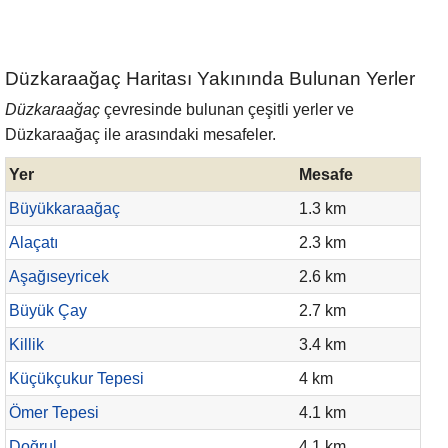
Düzkaraağaç Haritası Yakınında Bulunan Yerler
Düzkaraağaç
çevresinde bulunan çeşitli yerler ve
Düzkaraağaç ile arasındaki mesafeler.
Yer
Mesafe
Büyükkaraağaç
1.3 km
Alaçatı
2.3 km
Aşağıseyricek
2.6 km
Büyük Çay
2.7 km
Killik
3.4 km
Küçükçukur Tepesi
4 km
Ömer Tepesi
4.1 km
Doğrul
4.1 km