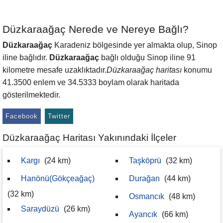
Düzkaraağaç Nerede ve Nereye Bağlı?
Düzkaraağaç
Karadeniz bölgesinde yer almakta olup, Sinop
iline bağlıdır.
Düzkaraağaç
bağlı olduğu Sinop iline 91
kilometre mesafe uzaklıktadır.
Düzkaraağaç haritası
konumu
41.3500 enlem ve 34.5333 boylam olarak haritada
gösterilmektedir.
Facebook
Twitter
Düzkaraağaç Haritası Yakınındaki İlçeler
Kargı
(24 km)
Taşköprü
(32 km)
Hanönü(Gökçeağaç)
Durağan
(44 km)
(32 km)
Osmancık
(48 km)
Saraydüzü
(26 km)
Ayancık
(66 km)