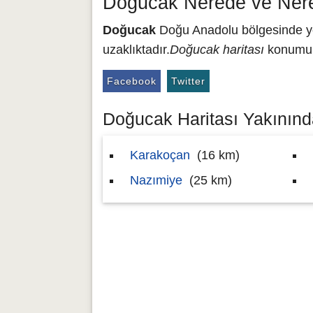
Doğucak Nerede ve Nere
Doğucak
Doğu Anadolu bölgesinde yer
uzaklıktadır.
Doğucak haritası
konumu 3
Facebook
Twitter
Doğucak Haritası Yakınında
Karakoçan
(16 km)
Nazımiye
(25 km)