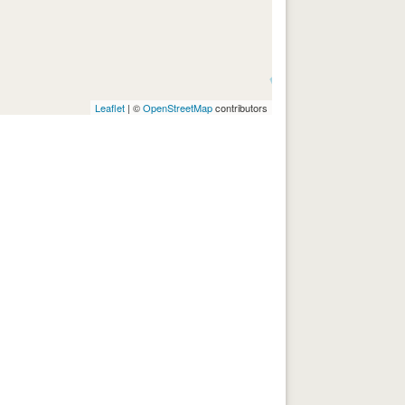
Leaflet
| ©
OpenStreetMap
contributors