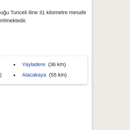
duğu Tunceli iline 31 kilometre mesafe
ilmektedir.
Yayladere
(36 km)
)
Alacakaya
(55 km)