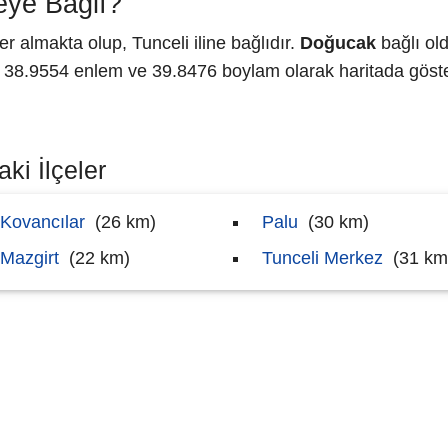
ye Bağlı?
 almakta olup, Tunceli iline bağlıdır.
Doğucak
bağlı ol
8.9554 enlem ve 39.8476 boylam olarak haritada göster
ki İlçeler
Kovancılar
(26 km)
Palu
(30 km)
Mazgirt
(22 km)
Tunceli Merkez
(31 km