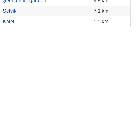
Şehriate Mağaraları
4.9 km
Selvik
7.1 km
Kaleli
5.5 km