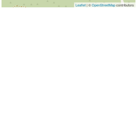
Leaflet
| ©
OpenStreetMap
contributors