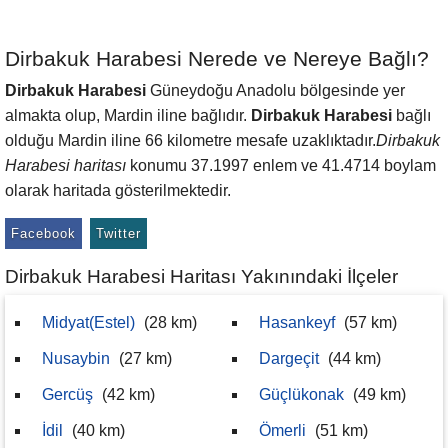
Dirbakuk Harabesi Nerede ve Nereye Bağlı?
Dirbakuk Harabesi
Güneydoğu Anadolu bölgesinde yer
almakta olup, Mardin iline bağlıdır.
Dirbakuk Harabesi
bağlı
olduğu Mardin iline 66 kilometre mesafe uzaklıktadır.
Dirbakuk
Harabesi haritası
konumu 37.1997 enlem ve 41.4714 boylam
olarak haritada gösterilmektedir.
Facebook
Twitter
Dirbakuk Harabesi Haritası Yakınındaki İlçeler
Midyat(Estel)
(28 km)
Hasankeyf
(57 km)
Nusaybin
(27 km)
Dargeçit
(44 km)
Gercüş
(42 km)
Güçlükonak
(49 km)
İdil
(40 km)
Ömerli
(51 km)