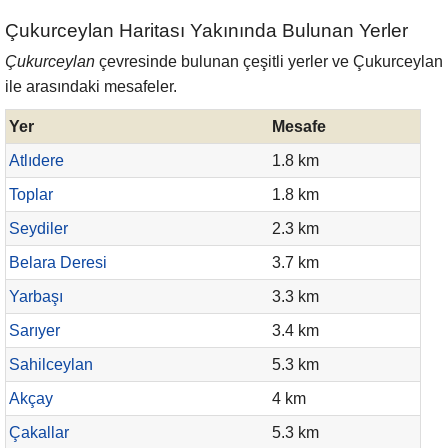
Çukurceylan Haritası Yakınında Bulunan Yerler
Çukurceylan
çevresinde bulunan çeşitli yerler ve Çukurceylan
ile arasındaki mesafeler.
Yer
Mesafe
Atlıdere
1.8 km
Toplar
1.8 km
Seydiler
2.3 km
Belara Deresi
3.7 km
Yarbaşı
3.3 km
Sarıyer
3.4 km
Sahilceylan
5.3 km
Akçay
4 km
Çakallar
5.3 km