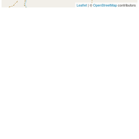
Leaflet
| ©
OpenStreetMap
contributors