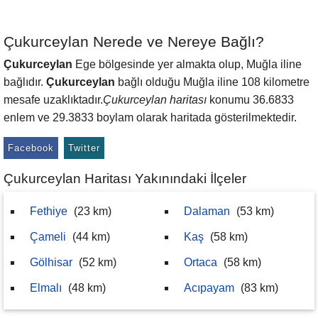
Çukurceylan Nerede ve Nereye Bağlı?
Çukurceylan
Ege bölgesinde yer almakta olup, Muğla iline
bağlıdır.
Çukurceylan
bağlı olduğu Muğla iline 108 kilometre
mesafe uzaklıktadır.
Çukurceylan haritası
konumu 36.6833
enlem ve 29.3833 boylam olarak haritada gösterilmektedir.
Facebook
Twitter
Çukurceylan Haritası Yakınındaki İlçeler
Fethiye
(23 km)
Dalaman
(53 km)
Çameli
(44 km)
Kaş
(58 km)
Gölhisar
(52 km)
Ortaca
(58 km)
Elmalı
(48 km)
Acıpayam
(83 km)