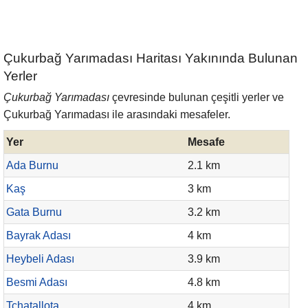
Çukurbağ Yarımadası Haritası Yakınında Bulunan
Yerler
Çukurbağ Yarımadası
çevresinde bulunan çeşitli yerler ve
Çukurbağ Yarımadası ile arasındaki mesafeler.
Yer
Mesafe
Ada Burnu
2.1 km
Kaş
3 km
Gata Burnu
3.2 km
Bayrak Adası
4 km
Heybeli Adası
3.9 km
Besmi Adası
4.8 km
Tchatallota
4 km