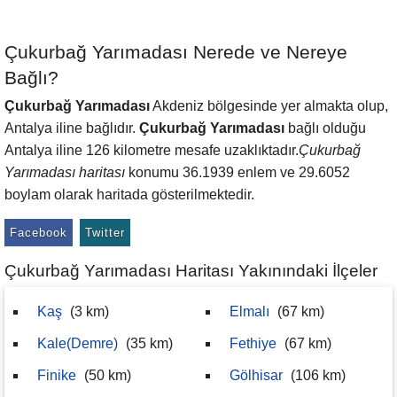
Çukurbağ Yarımadası Nerede ve Nereye
Bağlı?
Çukurbağ Yarımadası
Akdeniz bölgesinde yer almakta olup,
Antalya iline bağlıdır.
Çukurbağ Yarımadası
bağlı olduğu
Antalya iline 126 kilometre mesafe uzaklıktadır.
Çukurbağ
Yarımadası haritası
konumu 36.1939 enlem ve 29.6052
boylam olarak haritada gösterilmektedir.
Facebook
Twitter
Çukurbağ Yarımadası Haritası Yakınındaki İlçeler
Kaş
(3 km)
Elmalı
(67 km)
Kale(Demre)
(35 km)
Fethiye
(67 km)
Finike
(50 km)
Gölhisar
(106 km)