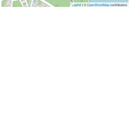
Leaflet
| ©
OpenStreetMap
contributors