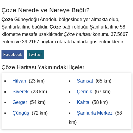
Çöze Nerede ve Nereye Bağlı?
Çöze
Güneydoğu Anadolu bölgesinde yer almakta olup,
Şanlıurfa iline bağlıdır.
Çöze
bağlı olduğu Şanlıurfa iline 58
kilometre mesafe uzaklıktadır.
Çöze haritası
konumu 37.5667
enlem ve 39.2167 boylam olarak haritada gösterilmektedir.
Facebook
Twitter
Çöze Haritası Yakınındaki İlçeler
Hilvan
(23 km)
Samsat
(65 km)
Siverek
(23 km)
Çermik
(67 km)
Gerger
(54 km)
Kahta
(58 km)
Çüngüş
(72 km)
Şanlıurfa Merkez
(58
km)