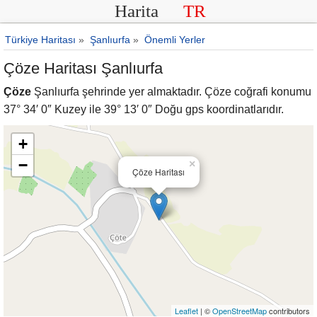
Harita
TR
Türkiye Haritası
»
Şanlıurfa
»
Önemli Yerler
Çöze Haritası Şanlıurfa
Çöze
Şanlıurfa şehrinde yer almaktadır. Çöze coğrafi konumu
37° 34′ 0″ Kuzey ile 39° 13′ 0″ Doğu gps koordinatlarıdır.
+
−
×
Çöze Haritası
Leaflet
| ©
OpenStreetMap
contributors