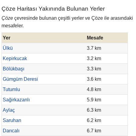
Çöze Haritası Yakınında Bulunan Yerler
Çöze
çevresinde bulunan çeşitli yerler ve Çöze ile arasındaki
mesafeler.
Yer
Mesafe
Ülkü
3.7 km
Kepirkucak
3.2 km
Bölükbaşı
3.3 km
Gümgüm Deresi
3.6 km
Tutumlu
4.8 km
Sağirkazanlı
5.9 km
Aylaç
6.3 km
Saruhan
6.2 km
Darıcalı
6.7 km