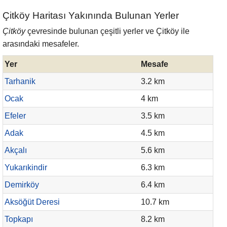
Çitköy Haritası Yakınında Bulunan Yerler
Çitköy
çevresinde bulunan çeşitli yerler ve Çitköy ile
arasındaki mesafeler.
Yer
Mesafe
Tarhanik
3.2 km
Ocak
4 km
Efeler
3.5 km
Adak
4.5 km
Akçalı
5.6 km
Yukarıkindir
6.3 km
Demirköy
6.4 km
Aksöğüt Deresi
10.7 km
Topkapı
8.2 km