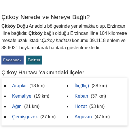
Çitköy Nerede ve Nereye Bağlı?
Çitköy
Doğu Anadolu bölgesinde yer almakta olup, Erzincan
iline bağlıdır.
Çitköy
bağlı olduğu Erzincan iline 104 kilometre
mesafe uzaklıktadır.
Çitköy haritası
konumu 39.1118 enlem ve
38.6031 boylam olarak haritada gösterilmektedir.
Facebook
Twitter
Çitköy Haritası Yakınındaki İlçeler
Arapkir
(13 km)
İliç(Ilıç)
(38 km)
Kemaliye
(19 km)
Keban
(37 km)
Ağın
(21 km)
Hozat
(53 km)
Çemişgezek
(27 km)
Arguvan
(47 km)