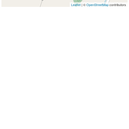
Leaflet
| ©
OpenStreetMap
contributors