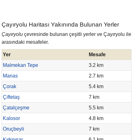
Çayıryolu Haritası Yakınında Bulunan Yerler
Çayıryolu
çevresinde bulunan çeşitli yerler ve Çayıryolu ile
arasındaki mesafeler.
Yer
Mesafe
Malmekan Tepe
3.2 km
Manas
2.7 km
Çorak
5.4 km
Çiftetaş
7 km
Çatalçeşme
5.5 km
Kalosor
4.8 km
Oruçbeyli
7 km
Kırkpınar
6.1 km