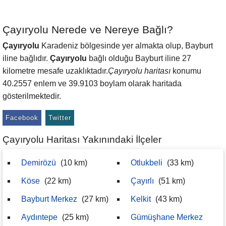
Çayıryolu Nerede ve Nereye Bağlı?
Çayıryolu
Karadeniz bölgesinde yer almakta olup, Bayburt
iline bağlıdır.
Çayıryolu
bağlı olduğu Bayburt iline 27
kilometre mesafe uzaklıktadır.
Çayıryolu haritası
konumu
40.2557 enlem ve 39.9103 boylam olarak haritada
gösterilmektedir.
Facebook
Twitter
Çayıryolu Haritası Yakınındaki İlçeler
Demirözü
(10 km)
Otlukbeli
(33 km)
Köse
(22 km)
Çayırlı
(51 km)
Bayburt Merkez
(27 km)
Kelkit
(43 km)
Aydıntepe
(25 km)
Gümüşhane Merkez