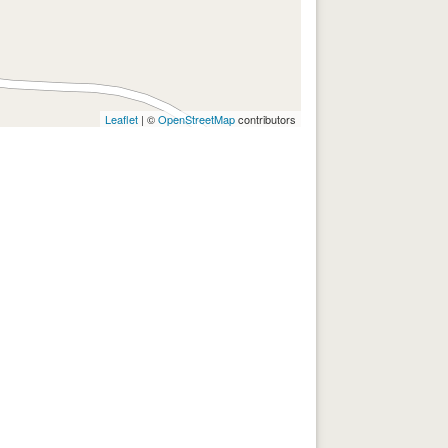
Leaflet
| ©
OpenStreetMap
contributors