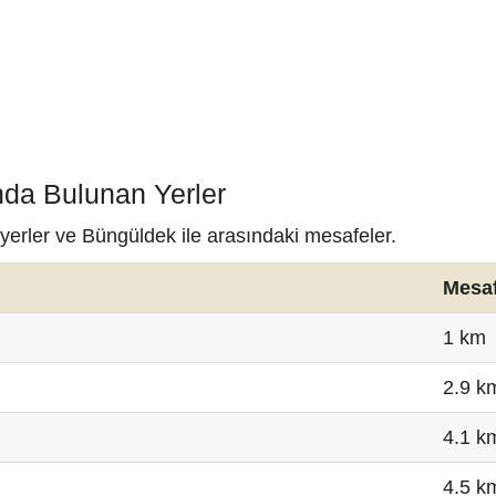
nda Bulunan Yerler
yerler ve Büngüldek ile arasındaki mesafeler.
Mesa
1 km
2.9 k
4.1 k
4.5 k