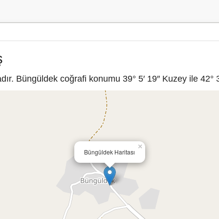
ş
ır. Büngüldek coğrafi konumu 39° 5′ 19″ Kuzey ile 42° 3′
×
Büngüldek Haritası