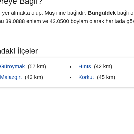
reye Bağlı?
er almakta olup, Muş iline bağlıdır.
Büngüldek
bağlı o
 39.0888 enlem ve 42.0500 boylam olarak haritada göst
daki İlçeler
Güroymak
(57 km)
Hınıs
(42 km)
Malazgirt
(43 km)
Korkut
(45 km)