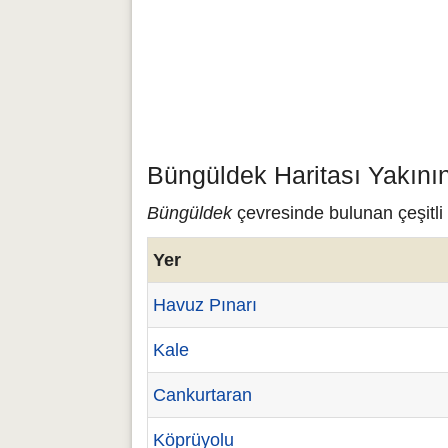
Büngüldek Haritası Yakını
Büngüldek
çevresinde bulunan çeşitli 
Yer
Havuz Pınarı
Kale
Cankurtaran
Köprüyolu