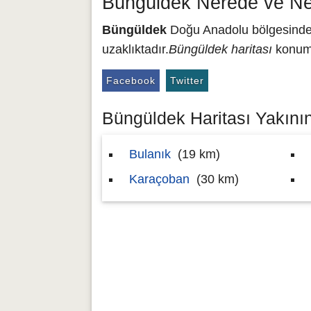
Büngüldek Nerede ve Ne
Büngüldek
Doğu Anadolu bölgesinde y
uzaklıktadır.
Büngüldek haritası
konumu
Facebook
Twitter
Büngüldek Haritası Yakının
Bulanık
(19 km)
Karaçoban
(30 km)