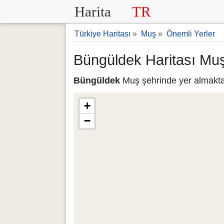
Harita
TR
Türkiye Haritası
»
Muş
»
Önemli Yerler
Büngüldek Haritası Mu
Büngüldek
Muş şehrinde yer almaktad
+
−