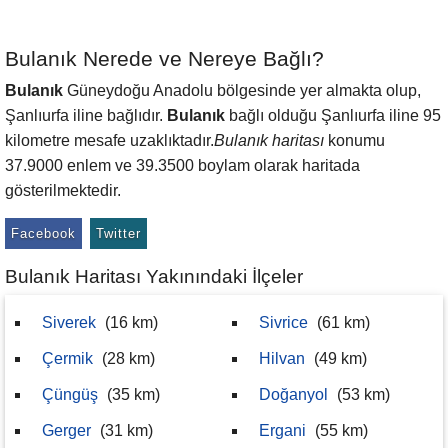
Bulanık Nerede ve Nereye Bağlı?
Bulanık
Güneydoğu Anadolu bölgesinde yer almakta olup,
Şanlıurfa iline bağlıdır.
Bulanık
bağlı olduğu Şanlıurfa iline 95
kilometre mesafe uzaklıktadır.
Bulanık haritası
konumu
37.9000 enlem ve 39.3500 boylam olarak haritada
gösterilmektedir.
Facebook
Twitter
Bulanık Haritası Yakınındaki İlçeler
Siverek
(16 km)
Sivrice
(61 km)
Çermik
(28 km)
Hilvan
(49 km)
Çüngüş
(35 km)
Doğanyol
(53 km)
Gerger
(31 km)
Ergani
(55 km)