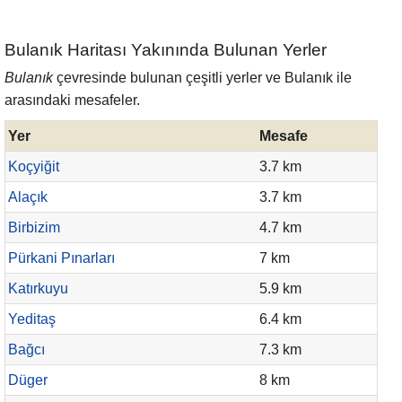
Bulanık Haritası Yakınında Bulunan Yerler
Bulanık
çevresinde bulunan çeşitli yerler ve Bulanık ile
arasındaki mesafeler.
Yer
Mesafe
Koçyiğit
3.7 km
Alaçık
3.7 km
Birbizim
4.7 km
Pürkani Pınarları
7 km
Katırkuyu
5.9 km
Yeditaş
6.4 km
Bağcı
7.3 km
Düger
8 km