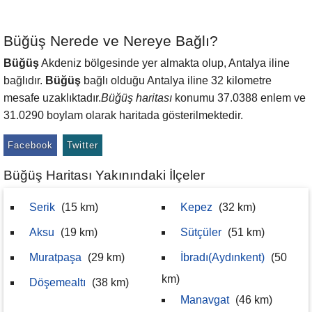
Büğüş Nerede ve Nereye Bağlı?
Büğüş
Akdeniz bölgesinde yer almakta olup, Antalya iline
bağlıdır.
Büğüş
bağlı olduğu Antalya iline 32 kilometre
mesafe uzaklıktadır.
Büğüş haritası
konumu 37.0388 enlem ve
31.0290 boylam olarak haritada gösterilmektedir.
Facebook
Twitter
Büğüş Haritası Yakınındaki İlçeler
Serik
(15 km)
Kepez
(32 km)
Aksu
(19 km)
Sütçüler
(51 km)
Muratpaşa
(29 km)
İbradı(Aydınkent)
(50
km)
Döşemealtı
(38 km)
Manavgat
(46 km)