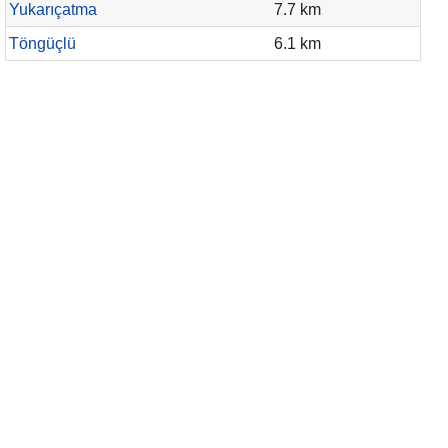
Yukarıçatma
7.7 km
Töngüçlü
6.1 km