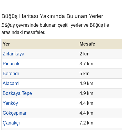
Büğüş Haritası Yakınında Bulunan Yerler
Büğüş
çevresinde bulunan çeşitli yerler ve Büğüş ile
arasındaki mesafeler.
Yer
Mesafe
Zırlankaya
2 km
Pınarcık
3.7 km
Berendi
5 km
Alacami
4.9 km
Bozkaya Tepe
4.9 km
Yanköy
4.4 km
Gökçepınar
4.4 km
Çanakçı
7.2 km