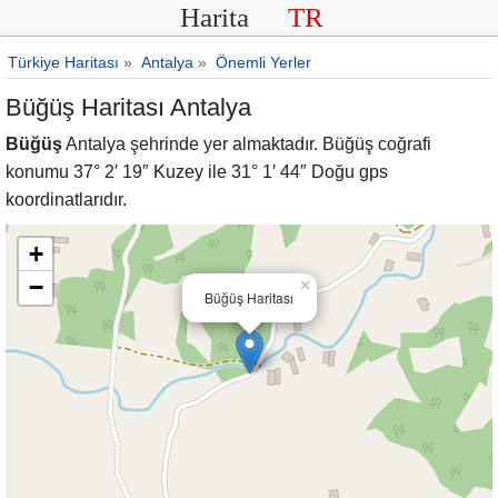
Harita
TR
Türkiye Haritası
»
Antalya
»
Önemli Yerler
Büğüş Haritası Antalya
Büğüş
Antalya şehrinde yer almaktadır. Büğüş coğrafi
konumu 37° 2′ 19″ Kuzey ile 31° 1′ 44″ Doğu gps
koordinatlarıdır.
+
−
×
Büğüş Haritası