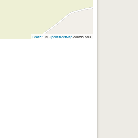
Leaflet
| ©
OpenStreetMap
contributors