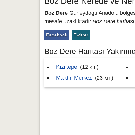
Boz Dere Nerede ve Ner
Boz Dere
Güneydoğu Anadolu bölgesin
mesafe uzaklıktadır.
Boz Dere haritası
Facebook
Twitter
Boz Dere Haritası Yakınında
Kızıltepe
(12 km)
Mardin Merkez
(23 km)