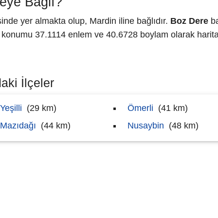
eye Bağlı?
de yer almakta olup, Mardin iline bağlıdır.
Boz Dere
ba
konumu 37.1114 enlem ve 40.6728 boylam olarak haritad
ki İlçeler
Yeşilli
(29 km)
Ömerli
(41 km)
Mazıdağı
(44 km)
Nusaybin
(48 km)