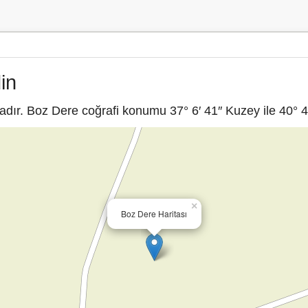
in
dır. Boz Dere coğrafi konumu 37° 6′ 41″ Kuzey ile 40° 40
×
Boz Dere Haritası