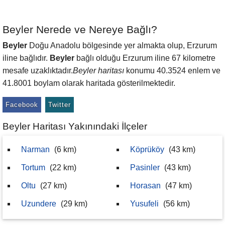
Beyler Nerede ve Nereye Bağlı?
Beyler
Doğu Anadolu bölgesinde yer almakta olup, Erzurum
iline bağlıdır.
Beyler
bağlı olduğu Erzurum iline 67 kilometre
mesafe uzaklıktadır.
Beyler haritası
konumu 40.3524 enlem ve
41.8001 boylam olarak haritada gösterilmektedir.
Facebook
Twitter
Beyler Haritası Yakınındaki İlçeler
Narman
(6 km)
Köprüköy
(43 km)
Tortum
(22 km)
Pasinler
(43 km)
Oltu
(27 km)
Horasan
(47 km)
Uzundere
(29 km)
Yusufeli
(56 km)