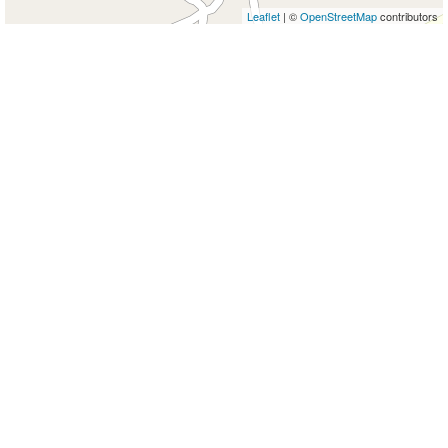
Leaflet
| ©
OpenStreetMap
contributors