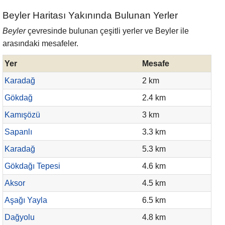
Beyler Haritası Yakınında Bulunan Yerler
Beyler
çevresinde bulunan çeşitli yerler ve Beyler ile
arasındaki mesafeler.
Yer
Mesafe
Karadağ
2 km
Gökdağ
2.4 km
Kamışözü
3 km
Sapanlı
3.3 km
Karadağ
5.3 km
Gökdağı Tepesi
4.6 km
Aksor
4.5 km
Aşağı Yayla
6.5 km
Dağyolu
4.8 km