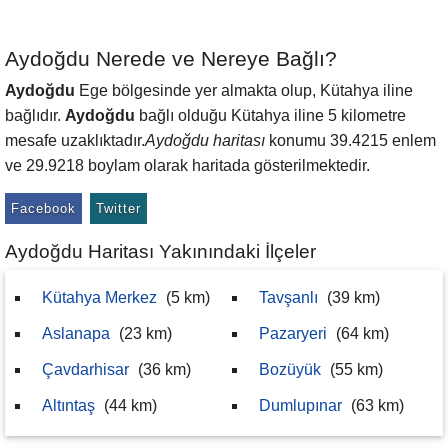
Aydoğdu Nerede ve Nereye Bağlı?
Aydoğdu
Ege bölgesinde yer almakta olup, Kütahya iline
bağlıdır.
Aydoğdu
bağlı olduğu Kütahya iline 5 kilometre
mesafe uzaklıktadır.
Aydoğdu haritası
konumu 39.4215 enlem
ve 29.9218 boylam olarak haritada gösterilmektedir.
Facebook
Twitter
Aydoğdu Haritası Yakınındaki İlçeler
Kütahya Merkez
(5 km)
Tavşanlı
(39 km)
Aslanapa
(23 km)
Pazaryeri
(64 km)
Çavdarhisar
(36 km)
Bozüyük
(55 km)
Altıntaş
(44 km)
Dumlupınar
(63 km)