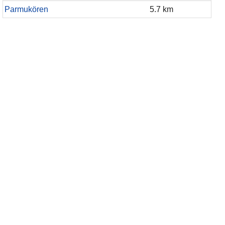
Parmukören
5.7 km