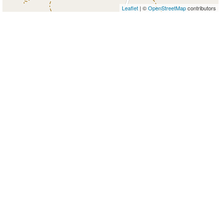
Leaflet
| ©
OpenStreetMap
contributors