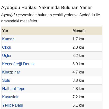
Aydoğdu Haritası Yakınında Bulunan Yerler
Aydoğdu
çevresinde bulunan çeşitli yerler ve Aydoğdu ile
arasındaki mesafeler.
Yer
Mesafe
Kumarı
1.7 km
Okçu
2.3 km
Üçler
3.2 km
Keçeeğreği Deresi
3.9 km
Kirazpınar
4.7 km
Sofu
3.8 km
Nalbant Tepe
4.8 km
Kuyusinir
7.2 km
Yellice Dağı
5.1 km