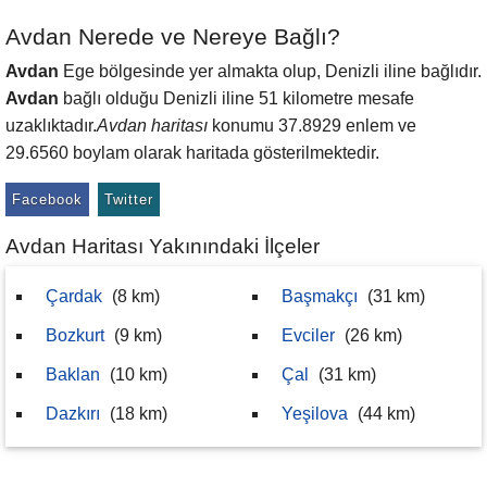
Avdan Nerede ve Nereye Bağlı?
Avdan
Ege bölgesinde yer almakta olup, Denizli iline bağlıdır.
Avdan
bağlı olduğu Denizli iline 51 kilometre mesafe
uzaklıktadır.
Avdan haritası
konumu 37.8929 enlem ve
29.6560 boylam olarak haritada gösterilmektedir.
Facebook
Twitter
Avdan Haritası Yakınındaki İlçeler
Çardak
(8 km)
Başmakçı
(31 km)
Bozkurt
(9 km)
Evciler
(26 km)
Baklan
(10 km)
Çal
(31 km)
Dazkırı
(18 km)
Yeşilova
(44 km)