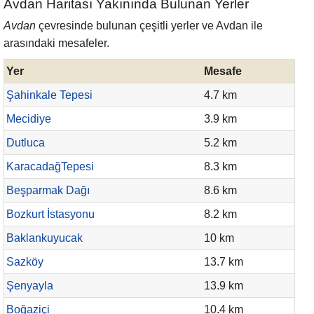
Avdan Haritası Yakınında Bulunan Yerler
Avdan
çevresinde bulunan çeşitli yerler ve Avdan ile
arasındaki mesafeler.
Yer
Mesafe
Şahinkale Tepesi
4.7 km
Mecidiye
3.9 km
Dutluca
5.2 km
KaracadağTepesi
8.3 km
Beşparmak Dağı
8.6 km
Bozkurt İstasyonu
8.2 km
Baklankuyucak
10 km
Sazköy
13.7 km
Şenyayla
13.9 km
Boğaziçi
10.4 km