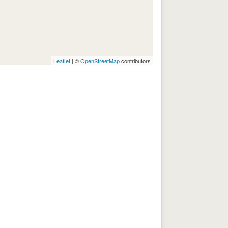
Leaflet
| ©
OpenStreetMap
contributors