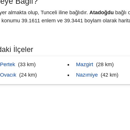
eye Bağlı?
r almakta olup, Tunceli iline bağlıdır.
Atadoğdu
bağlı o
konumu 39.1611 enlem ve 39.3441 boylam olarak harita
aki İlçeler
Pertek
(33 km)
Mazgirt
(28 km)
Ovacık
(24 km)
Nazımiye
(42 km)