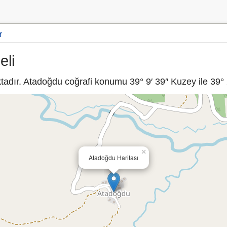
r
eli
adır. Atadoğdu coğrafi konumu 39° 9′ 39″ Kuzey ile 39° 2
×
Atadoğdu Haritası