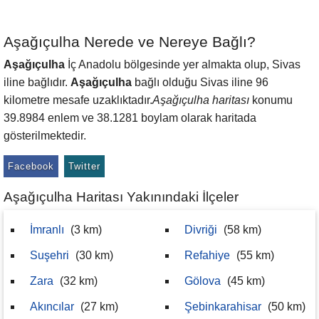
Aşağıçulha Nerede ve Nereye Bağlı?
Aşağıçulha
İç Anadolu bölgesinde yer almakta olup, Sivas
iline bağlıdır.
Aşağıçulha
bağlı olduğu Sivas iline 96
kilometre mesafe uzaklıktadır.
Aşağıçulha haritası
konumu
39.8984 enlem ve 38.1281 boylam olarak haritada
gösterilmektedir.
Facebook
Twitter
Aşağıçulha Haritası Yakınındaki İlçeler
İmranlı
(3 km)
Divriği
(58 km)
Suşehri
(30 km)
Refahiye
(55 km)
Zara
(32 km)
Gölova
(45 km)
Akıncılar
(27 km)
Şebinkarahisar
(50 km)