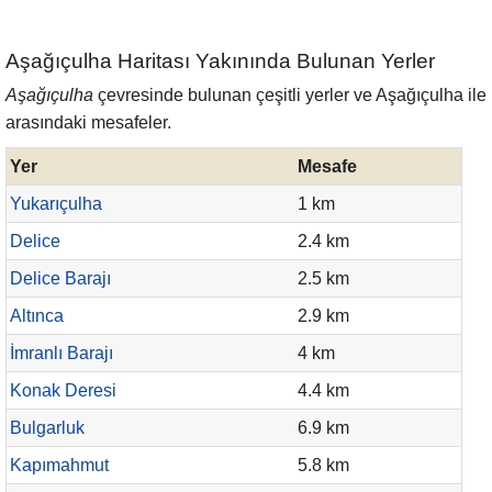
Aşağıçulha Haritası Yakınında Bulunan Yerler
Aşağıçulha
çevresinde bulunan çeşitli yerler ve Aşağıçulha ile
arasındaki mesafeler.
Yer
Mesafe
Yukarıçulha
1 km
Delice
2.4 km
Delice Barajı
2.5 km
Altınca
2.9 km
İmranlı Barajı
4 km
Konak Deresi
4.4 km
Bulgarluk
6.9 km
Kapımahmut
5.8 km