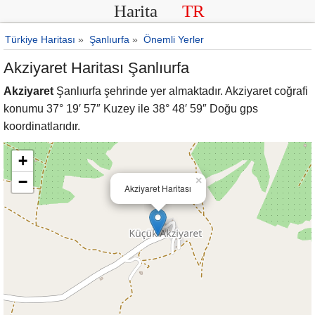
Harita
TR
Türkiye Haritası
»
Şanlıurfa
»
Önemli Yerler
Akziyaret Haritası Şanlıurfa
Akziyaret
Şanlıurfa şehrinde yer almaktadır. Akziyaret coğrafi
konumu 37° 19′ 57″ Kuzey ile 38° 48′ 59″ Doğu gps
koordinatlarıdır.
+
−
×
Akziyaret Haritası