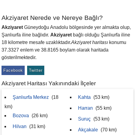
Akziyaret Nerede ve Nereye Bağlı?
Akziyaret
Güneydoğu Anadolu bölgesinde yer almakta olup,
Şanlıurfa iline bağlıdır.
Akziyaret
bağlı olduğu Şanlıurfa iline
18 kilometre mesafe uzaklıktadır.
Akziyaret haritası
konumu
37.3327 enlem ve 38.8165 boylam olarak haritada
gösterilmektedir.
Facebook
Twitter
Akziyaret Haritası Yakınındaki İlçeler
Şanlıurfa Merkez
(18
Kahta
(53 km)
km)
Harran
(55 km)
Bozova
(26 km)
Suruç
(53 km)
Hilvan
(31 km)
Akçakale
(70 km)