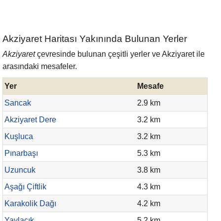
Akziyaret Haritası Yakınında Bulunan Yerler
Akziyaret
çevresinde bulunan çeşitli yerler ve Akziyaret ile
arasındaki mesafeler.
Yer
Mesafe
Sancak
2.9 km
Akziyaret Dere
3.2 km
Kuşluca
3.2 km
Pınarbaşı
5.3 km
Uzuncuk
3.8 km
Aşağı Çiftlik
4.3 km
Karakolik Dağı
4.2 km
Yaylacık
5.2 km