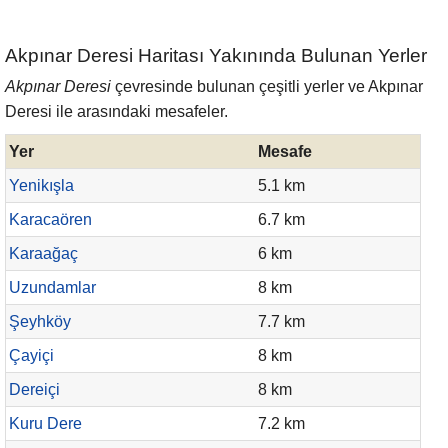
Akpınar Deresi Haritası Yakınında Bulunan Yerler
Akpınar Deresi
çevresinde bulunan çeşitli yerler ve Akpınar
Deresi ile arasındaki mesafeler.
Yer
Mesafe
Yenikışla
5.1 km
Karacaören
6.7 km
Karaağaç
6 km
Uzundamlar
8 km
Şeyhköy
7.7 km
Çayiçi
8 km
Dereiçi
8 km
Kuru Dere
7.2 km