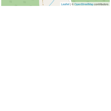
Leaflet
| ©
OpenStreetMap
contributors