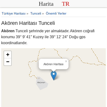
Harita
TR
Türkiye Haritası
»
Tunceli
»
Önemli Yerler
Akören Haritası Tunceli
Akören
Tunceli şehrinde yer almaktadır. Akören coğrafi
konumu 39° 9′ 41″ Kuzey ile 39° 12′ 24″ Doğu gps
koordinatlarıdır.
+
−
×
Akören Haritası