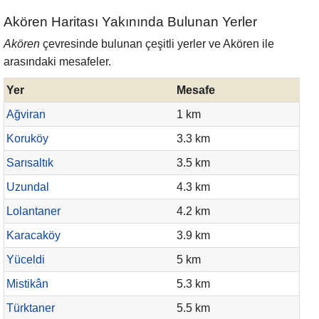
Akören Haritası Yakınında Bulunan Yerler
Akören
çevresinde bulunan çeşitli yerler ve Akören ile
arasındaki mesafeler.
Yer
Mesafe
Ağviran
1 km
Koruköy
3.3 km
Sarısaltık
3.5 km
Uzundal
4.3 km
Lolantaner
4.2 km
Karacaköy
3.9 km
Yüceldi
5 km
Mistikân
5.3 km
Türktaner
5.5 km