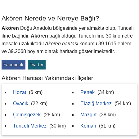
Akören Nerede ve Nereye Bağlı?
Akören
Doğu Anadolu bölgesinde yer almakta olup, Tunceli
iline bağlıdır.
Akören
bağlı olduğu Tunceli iline 30 kilometre
mesafe uzaklıktadır.
Akören haritası
konumu 39.1615 enlem
ve 39.2068 boylam olarak haritada gösterilmektedir.
Facebook
Twitter
Akören Haritası Yakınındaki İlçeler
Hozat
(6 km)
Pertek
(34 km)
Ovacık
(22 km)
Elazığ Merkez
(54 km)
Çemişgezek
(28 km)
Mazgirt
(38 km)
Tunceli Merkez
(30 km)
Kemah
(51 km)