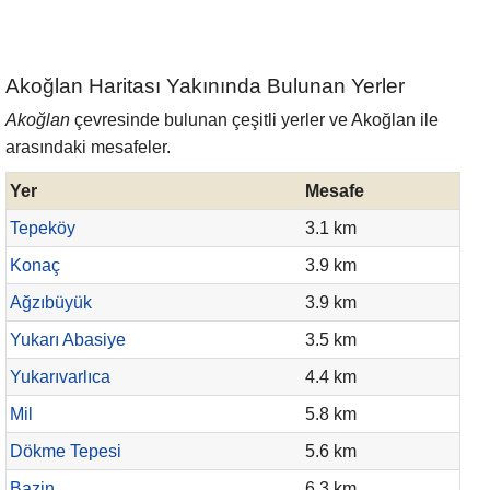
Akoğlan Haritası Yakınında Bulunan Yerler
Akoğlan
çevresinde bulunan çeşitli yerler ve Akoğlan ile
arasındaki mesafeler.
Yer
Mesafe
Tepeköy
3.1 km
Konaç
3.9 km
Ağzıbüyük
3.9 km
Yukarı Abasiye
3.5 km
Yukarıvarlıca
4.4 km
Mil
5.8 km
Dökme Tepesi
5.6 km
Bazin
6.3 km